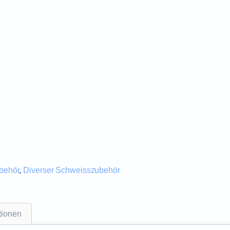
behör
,
Diverser Schweisszubehör
tionen