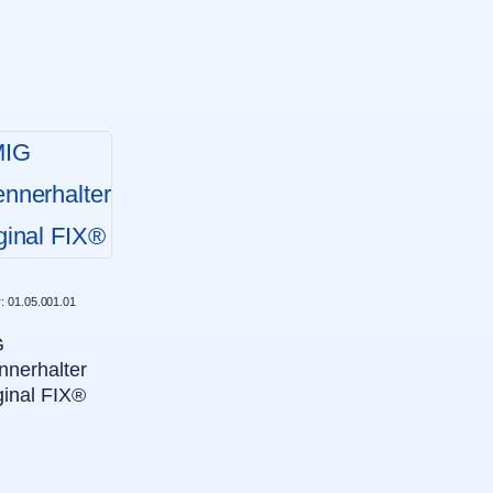
r: 01.05.001.01
G
nnerhalter
ginal FIX®