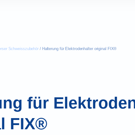
erser Schweisszubehör
/ Halterung für Elektrodenhalter original FIX®
ung für Elektroden
al FIX®