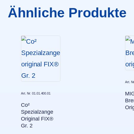
Ähnliche Produkte
Art. N
MI
Art. Nr: 01.01.400.01
Bre
Co²
Ori
Spezialzange
Original FIX®
Gr. 2