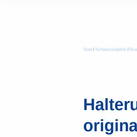
Start
/
Schweisszubehör
/
Div
Halter
origin