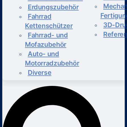
Mechan
Erdungszubehör
Fertigun
Fahrrad
3D-Dru
Kettenschützer
Refere
Fahrrad- und
Mofazubehör
Auto- und
Motorradzubehör
Diverse