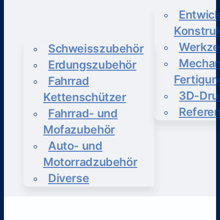
Entwick
Konstruk
Werkze
Schweisszubehör
Mechan
Erdungszubehör
Fertigun
Fahrrad
3D-Dru
Kettenschützer
Refere
Fahrrad- und
Mofazubehör
Auto- und
Motorradzubehör
Diverse