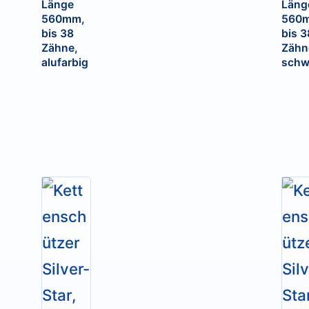
Länge
Läng
560mm,
560
bis 38
bis 3
Zähne,
Zähn
alufarbig
schw