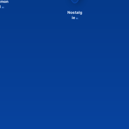
amon
d
(6)
Nostalg
ie
(6)