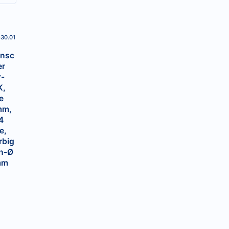
530.01
ensc
er
r-
K,
e
mm,
4
e,
rbig
ch-Ø
mm