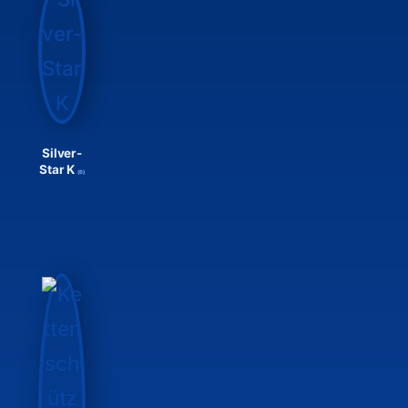
Silver-
Star K
(6)