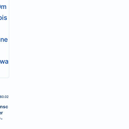
560.02
ensc
er
r-