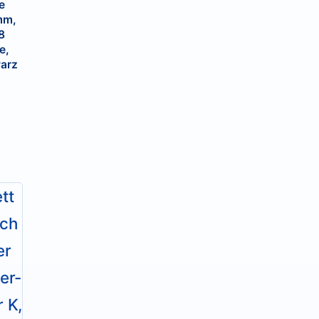
e
mm,
8
e,
arz