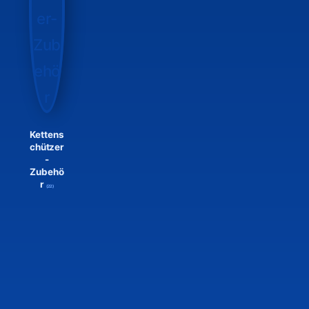
Kettens
chützer
-
Zubehö
r
(22)