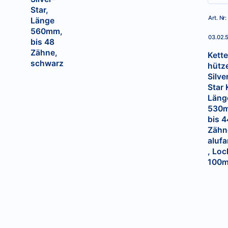
Star,
Art. Nr:
Länge
560mm,
03.02.
bis 48
Zähne,
Kett
schwarz
hütz
Silve
Star 
Läng
530
bis 4
Zähn
alufa
, Lo
100