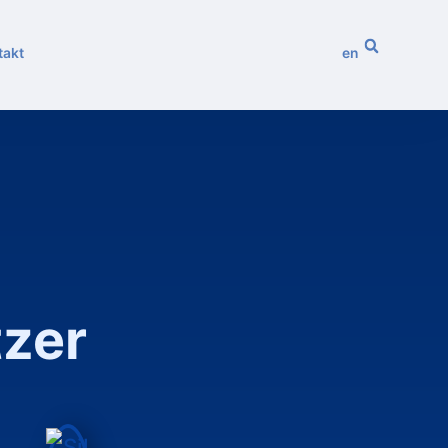
takt
en
tzer