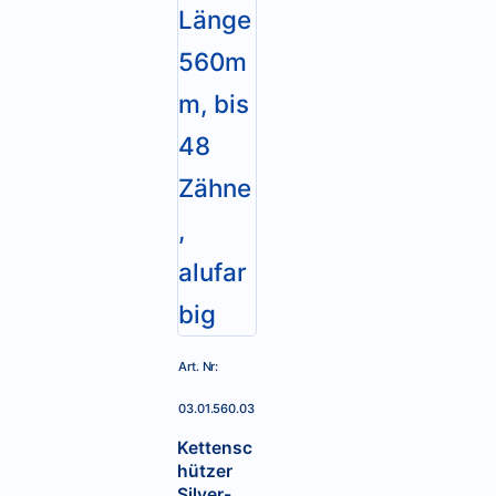
Art. Nr:
03.01.560.03
Kettensc
hützer
Silver-