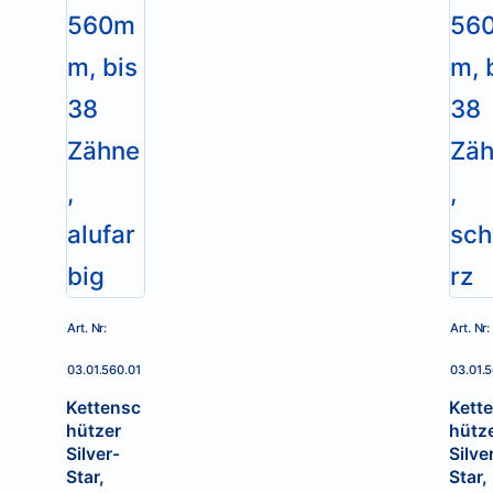
Art. Nr:
Art. Nr:
03.01.560.01
03.01.
Kettensc
Kett
hützer
hütz
Silver-
Silve
Star,
Star,