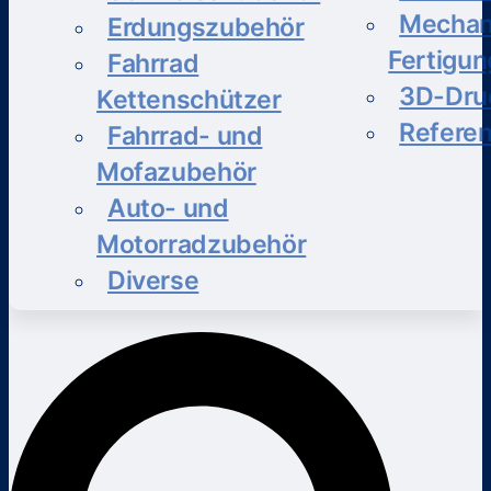
Mechan
Erdungszubehör
Fertigun
Fahrrad
3D-Dru
Kettenschützer
Refere
Fahrrad- und
Mofazubehör
Auto- und
Motorradzubehör
Diverse