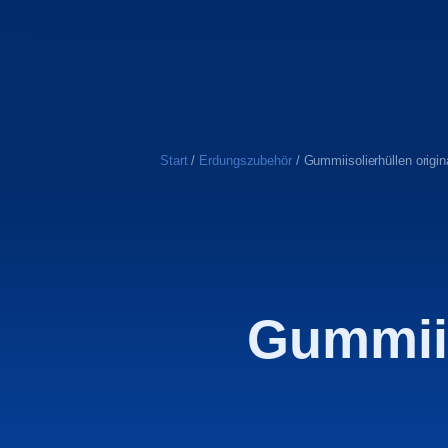
Start
/
Erdungszubehör
/ Gummiisolierhüllen origi
Gummiis