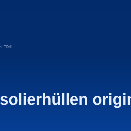
nal FIX®
olierhüllen origi